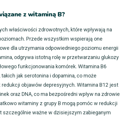
wiązane z witaminą B?
nych właściwości zdrowotnych, które wpływają na
poziomach. Przede wszystkim wspierają one
zowe dla utrzymania odpowiedniego poziomu energii
iamina, odgrywa istotną rolę w przetwarzaniu glukozy
widłowego funkcjonowania komórek. Witamina B6
akich jak serotonina i dopamina, co może
z redukcji objawów depresyjnych. Witamina B12 jest
inek oraz DNA, co ma bezpośredni wpływ na zdrowie
datkowo witaminy z grupy B mogą pomóc w redukcji
jest szczególnie ważne w dzisiejszym zabieganym