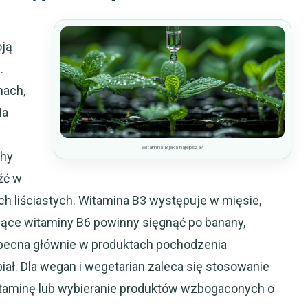
oją
.
mach,
Na
Witamina B jaka najlepsza?
chy
źć w
ch liściastych. Witamina B3 występuje w mięsie,
ące witaminy B6 powinny sięgnąć po banany,
obecna głównie w produktach pochodzenia
biał. Dla wegan i wegetarian zaleca się stosowanie
itaminę lub wybieranie produktów wzbogaconych o