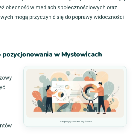
ież obecność w mediach społecznościowych oraz
towych mogą przyczynić się do poprawy widoczności
o pozycjonowania w Mysłowicach
czowy
zyć
.
Tanie pozycjonowanie Mysłowice
entów