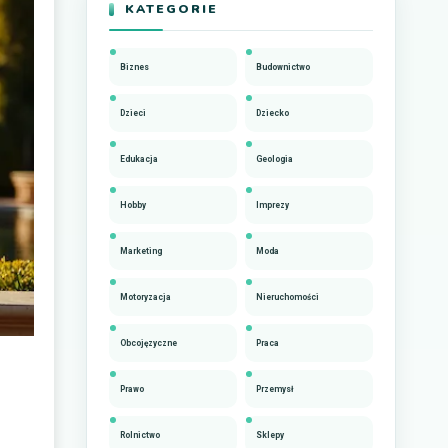
KATEGORIE
Biznes
Budownictwo
Dzieci
Dziecko
Edukacja
Geologia
Hobby
Imprezy
Marketing
Moda
Motoryzacja
Nieruchomości
Obcojęzyczne
Praca
Prawo
Przemysł
Rolnictwo
Sklepy