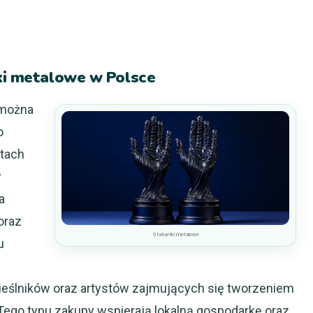
tki metalowe w Polsce
 można
o
stach
w
a
oraz
Statuetki metalowe
u
ieślników oraz artystów zajmujących się tworzeniem
Tego typu zakupy wspierają lokalną gospodarkę oraz