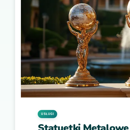
USŁUGI
Statuetki Metalowe