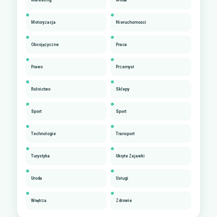
Motoryzacja
Nieruchomości
Obcojęzyczne
Praca
Prawo
Przemysł
Rolnictwo
Sklepy
Sport
Sport
Technologie
Transport
Turystyka
Ukryte Zajawki
Uroda
Usługi
Wnętrza
Zdrowie