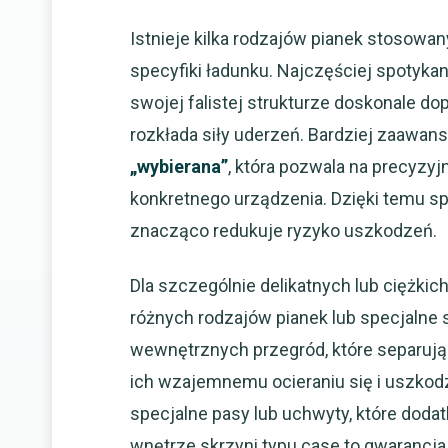
Istnieje kilka rodzajów pianek stosowan
specyfiki ładunku. Najczęściej spotykan
swojej falistej strukturze doskonale d
rozkłada siły uderzeń. Bardziej zaawa
„wybierana”
, która pozwala na precyzy
konkretnego urządzenia. Dzięki temu sp
znacząco redukuje ryzyko uszkodzeń.
Dla szczególnie delikatnych lub ciężki
różnych rodzajów pianek lub specjalne
wewnętrznych przegród, które separuj
ich wzajemnemu ocieraniu się i uszkod
specjalne pasy lub uchwyty, które doda
wnętrze skrzyni typu case to gwarancja