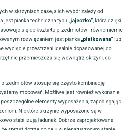
ych w skrzyniach case, a ich wybór zależy od
a jest pianka techniczna typu
„jajeczko”
, która dzięki
opasowuje się do kształtu przedmiotów i równomiernie
nsowanym rozwiązaniem jest pianka
„płatkowana”
lub
jne wycięcie przestrzeni idealnie dopasowanej do
rzęt nie przemieszcza się wewnątrz skrzyni, co
ch przedmiotów stosuje się często kombinację
 systemy mocowań. Możliwe jest również wykonanie
ą poszczególne elementy wyposażenia, zapobiegając
zeniom. Niektóre skrzynie wyposażone są w
tkowo stabilizują ładunek. Dobrze zaprojektowane
, że sprzęt dotrze do celu w nienaruszonym stanie,