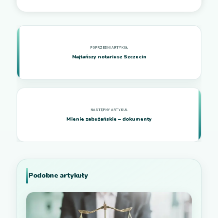
Najtańszy notariusz Szczecin
Mienie zabużańskie – dokumenty
Podobne artykuły