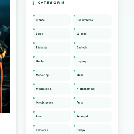
KATEGORIE
Biznes
Budownictwo
Dzieci
Dziecko
Edukacja
Geologia
Hobby
Imprezy
Marketing
Moda
Motoryzacja
Nieruchomości
Obcojęzyczne
Praca
Prawo
Przemysł
Rolnictwo
Sklepy