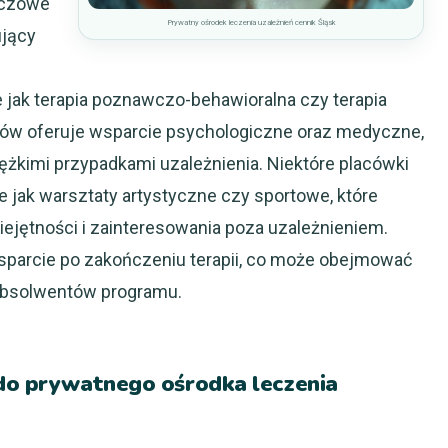
uczowe
Prywatny ośrodek leczenia uzależnień cennik Śląsk
ujący
 jak terapia poznawczo-behawioralna czy terapia
ków oferuje wsparcie psychologiczne oraz medyczne,
iężkimi przypadkami uzależnienia. Niektóre placówki
e jak warsztaty artystyczne czy sportowe, które
jętności i zainteresowania poza uzależnieniem.
parcie po zakończeniu terapii, co może obejmować
 absolwentów programu.
 do prywatnego ośrodka leczenia