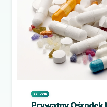
ZDROWIE
Prywatny Ośrodek L