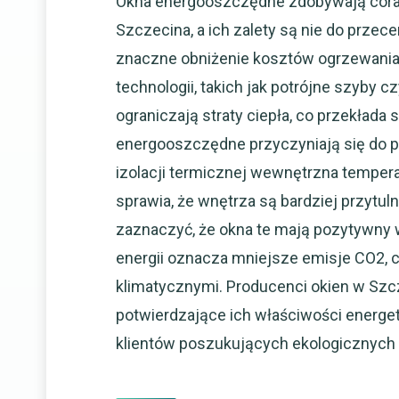
Okna energooszczędne zdobywają cora
Szczecina, a ich zalety są nie do przec
znaczne obniżenie kosztów ogrzewani
technologii, takich jak potrójne szyby c
ograniczają straty ciepła, co przekłada
energooszczędne przyczyniają się do p
izolacji termicznej wewnętrzna tempera
sprawia, że wnętrza są bardziej przytul
zaznaczyć, że okna te mają pozytywny 
energii oznacza mniejsze emisje CO2, c
klimatycznymi. Producenci okien w Szcz
potwierdzające ich właściwości energe
klientów poszukujących ekologicznych