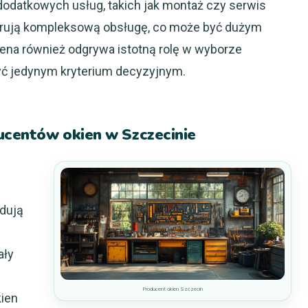
odatkowych usług, takich jak montaż czy serwis
erują kompleksową obsługę, co może być dużym
 cena również odgrywa istotną rolę w wyborze
być jedynym kryterium decyzyjnym.
ucentów okien w Szczecinie
udują
ały
i
Producent okien Szczecin
kien