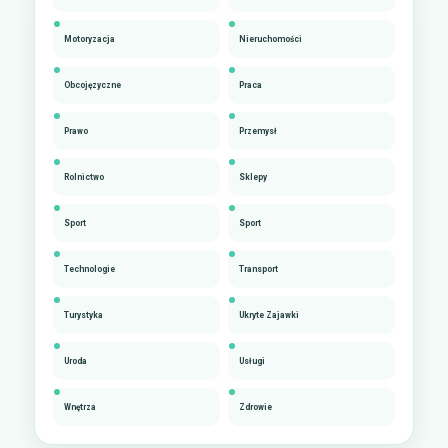
Motoryzacja
Nieruchomości
Obcojęzyczne
Praca
Prawo
Przemysł
Rolnictwo
Sklepy
Sport
Sport
Technologie
Transport
Turystyka
Ukryte Zajawki
Uroda
Usługi
Wnętrza
Zdrowie