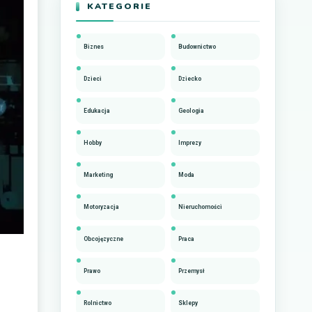
KATEGORIE
Biznes
Budownictwo
Dzieci
Dziecko
Edukacja
Geologia
Hobby
Imprezy
Marketing
Moda
Motoryzacja
Nieruchomości
Obcojęzyczne
Praca
Prawo
Przemysł
Rolnictwo
Sklepy