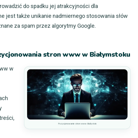
prowadzić do spadku jej atrakcyjności dla
e jest także unikanie nadmiernego stosowania słów
znane za spam przez algorytmy Google.
pozycjonowania stron www w Białymstoku
www w
ach
y
reści,
Pozycjonowanie stron www Białystok