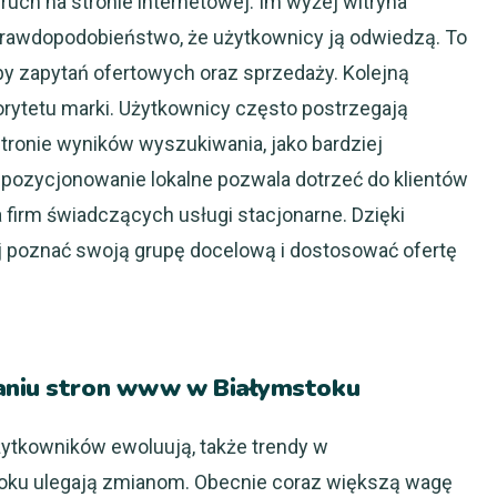
ruch na stronie internetowej. Im wyżej witryna
prawdopodobieństwo, że użytkownicy ją odwiedzą. To
by zapytań ofertowych oraz sprzedaży. Kolejną
torytetu marki. Użytkownicy często postrzegają
 stronie wyników wyszukiwania, jako bardziej
 pozycjonowanie lokalne pozwala dotrzeć do klientów
la firm świadczących usługi stacjonarne. Dzięki
 poznać swoją grupę docelową i dostosować ofertę
waniu stron www w Białymstoku
żytkowników ewoluują, także trendy w
oku ulegają zmianom. Obecnie coraz większą wagę