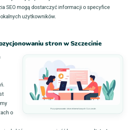
zia SEO mogą dostarczyć informacji o specyfice
 lokalnych użytkowników.
pozycjonowaniu stron w Szczecinie
n
ń.
st
rmy
Pozycjonowanie stron internetowych Szczecin
zach o