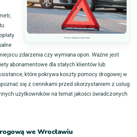
i
metr,
tu
opłaty
Pomoc drogowa Wrocław
ualne
 miejscu zdarzenia czy wymiana opon. Ważne jest
akiety abonamentowe dla stałych klientów lub
ssistance, które pokrywa koszty pomocy drogowej w
 zapoznać się z cennikami przed skorzystaniem z usług
 innych użytkowników na temat jakości świadczonych
 drogową we Wrocławiu