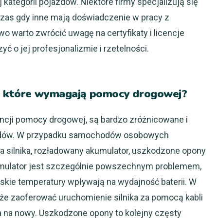
ategorii pojazdów. Niektóre firmy specjalizują się
as gdy inne mają doświadczenie w pracy z
 warto zwrócić uwagę na certyfikaty i licencje
ć o jej profesjonalizmie i rzetelności.
y, które wymagają pomocy drogowej?
cji pomocy drogowej, są bardzo zróżnicowane i
azdów. W przypadku samochodów osobowych
ia silnika, rozładowany akumulator, uszkodzone opony
umulator jest szczególnie powszechnym problemem,
skie temperatury wpływają na wydajność baterii. W
e zaoferować uruchomienie silnika za pomocą kabli
 na nowy. Uszkodzone opony to kolejny częsty