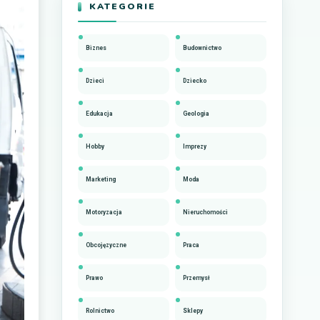
KATEGORIE
Biznes
Budownictwo
Dzieci
Dziecko
Edukacja
Geologia
Hobby
Imprezy
Marketing
Moda
Motoryzacja
Nieruchomości
Obcojęzyczne
Praca
Prawo
Przemysł
Rolnictwo
Sklepy