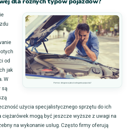
wej dla różnych typów pojazdów?
ie
azdu
wanie
łotych
ci od
ch jak
a. W
Pomoc drogowa jaka kategoria pojazdu?
 są
szą
eczność użycia specjalistycznego sprzętu do ich
la ciężarówek mogą być jeszcze wyższe z uwagi na
ebny na wykonanie usług. Często firmy oferują