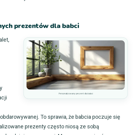
nych prezentów dla babci
let,
y
Personalizowany prezent dla babci
cji
obdarowywanej. To sprawia, że babcia poczuje się
alizowane prezenty często niosą ze sobą