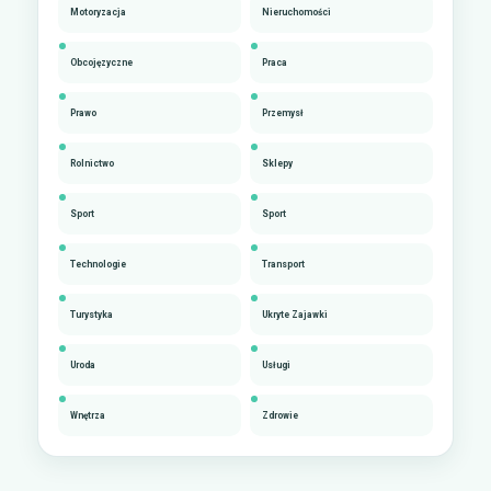
Motoryzacja
Nieruchomości
Obcojęzyczne
Praca
Prawo
Przemysł
Rolnictwo
Sklepy
Sport
Sport
Technologie
Transport
Turystyka
Ukryte Zajawki
Uroda
Usługi
Wnętrza
Zdrowie