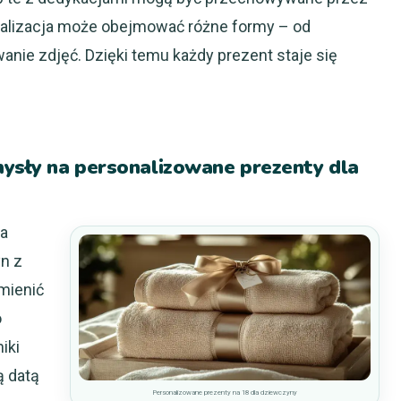
onalizacja może obejmować różne formy – od
nie zdjęć. Dzięki temu każdy prezent staje się
mysły na personalizowane prezenty dla
na
n z
mienić
o
iki
ą datą
Personalizowane prezenty na 18 dla dziewczyny