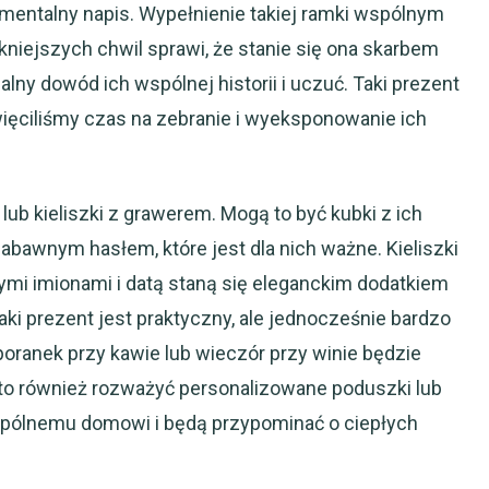
tymentalny napis. Wypełnienie takiej ramki wspólnym
kniejszych chwil sprawi, że stanie się ona skarbem
calny dowód ich wspólnej historii i uczuć. Taki prezent
więciliśmy czas na zebranie i wyeksponowanie ich
b kieliszki z grawerem. Mogą to być kubki z ich
abawnym hasłem, które jest dla nich ważne. Kieliszki
i imionami i datą staną się eleganckim dodatkiem
aki prezent jest praktyczny, ale jednocześnie bardzo
poranek przy kawie lub wieczór przy winie będzie
to również rozważyć personalizowane poduszki lub
wspólnemu domowi i będą przypominać o ciepłych