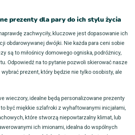
 prezenty dla pary do ich stylu życia
 naprawdę zachwyciły, kluczowe jest dopasowanie ich
ncji obdarowywanej dwójki. Nie każda para ceni sobie
 czy są to miłośnicy domowego ogniska, podróżnicy,
rtu. Odpowiedź na to pytanie pozwoli skierować nasze
ybrać prezent, który będzie nie tylko osobisty, ale
we wieczory, idealne będą personalizowane prezenty
o być miękkie szlafroki z wyhaftowanymi inicjałami,
howych, które stworzą niepowtarzalny klimat, lub
awerowanymi ich imionami, idealna do wspólnych