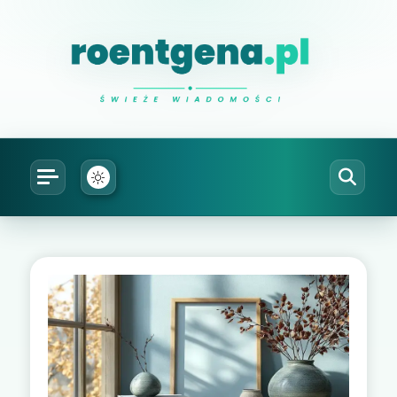
Natalia Roentgen
prześwietlam ciekawe sprawy