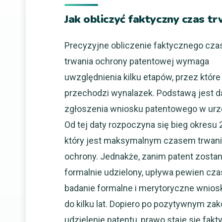
Jak obliczyć faktyczny czas t
Precyzyjne obliczenie faktycznego cza
trwania ochrony patentowej wymaga
uwzględnienia kilku etapów, przez które
przechodzi wynalazek. Podstawą jest d
zgłoszenia wniosku patentowego w urz
Od tej daty rozpoczyna się bieg okresu 2
który jest maksymalnym czasem trwan
ochrony. Jednakże, zanim patent zostan
formalnie udzielony, upływa pewien cza
badanie formalne i merytoryczne wnios
do kilku lat. Dopiero po pozytywnym zak
udzielenie patentu, prawo staje się fa