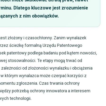
inu. Dlatego kluczowe jest zrozumienie
wiązanych z nim obowiązków.
jest złożony i czasochłonny. Zanim wynalazek
 przez ścieżkę formalną Urzędu Patentowego
osek patentowy podlega badaniu pod kątem nowości,
ej stosowalności. Te etapy mogą trwać od
 w zależności od złożoności wynalazku i obciążenia
, w którym wynalazca może czerpać korzyści z
d momentu zgłoszenia. Czas trwania ochrony
ędzy potrzebą ochrony innowatora a interesem
ych technologii.