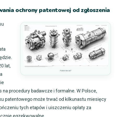
rwania ochrony patentowej od zgłoszenia
su
ata
ędzie.
0 lat,
Patent ile lat?
ia
ie
s na procedury badawcze i formalne. W Polsce,
ku patentowego może trwać od kilkunastu miesięcy
ończeniu tych etapów i uiszczeniu opłaty za
ktycznie egzekwowalne.