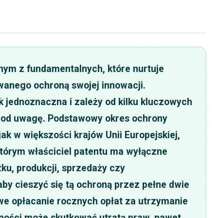
ednym z fundamentalnych, które nurtuje
anego ochroną swojej innowacji.
k jednoznaczna i zależy od kilku kluczowych
 pod uwagę. Podstawowy okres ochrony
ak w większości krajów Unii Europejskiej,
 którym właściciel patentu ma wyłączne
ku, produkcji, sprzedaży czy
aby cieszyć się tą ochroną przez pełne dwie
we opłacanie rocznych opłat za utrzymanie
lności może skutkować utratą praw, nawet