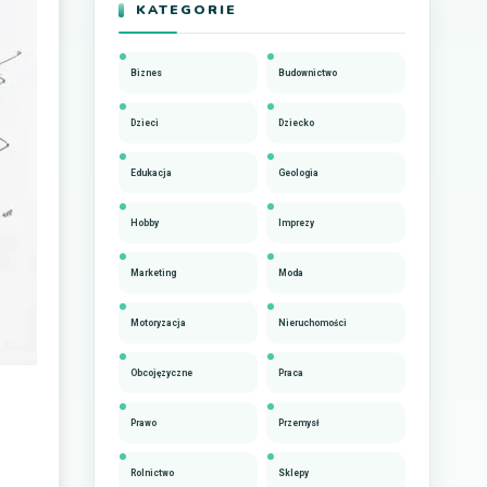
KATEGORIE
Biznes
Budownictwo
Dzieci
Dziecko
Edukacja
Geologia
Hobby
Imprezy
Marketing
Moda
Motoryzacja
Nieruchomości
Obcojęzyczne
Praca
Prawo
Przemysł
Rolnictwo
Sklepy