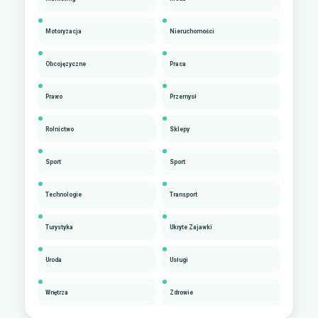
Motoryzacja
Nieruchomości
Obcojęzyczne
Praca
Prawo
Przemysł
Rolnictwo
Sklepy
Sport
Sport
Technologie
Transport
Turystyka
Ukryte Zajawki
Uroda
Usługi
Wnętrza
Zdrowie