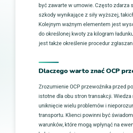
być zawarte w umowie. Często zdarza si
szkody wynikające z siły wyższej, takich
Kolejnym ważnym elementem jest wyso
do określonej kwoty za kilogram ładunku
jest także określenie procedur zgłaszani
Dlaczego warto znać OCP pr
Zrozumienie OCP przewoźnika przed po
istotne dla obu stron transakcji. Wiedz
uniknięcie wielu problemów i nieporozu
transportu. Klienci powinni być świado
warunków, które mogą wpłynąć na ewen