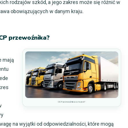
ich rodzajów szkód, a jego zakres może się różnić w
rawa obowiązujących w danym kraju.
OCP przewoźnika?
re mają
entu
zede
kres
OCP przewoźnika co to jest?
w
wy
wagę na wyjątki od odpowiedzialności, które mogą