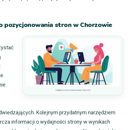
do pozycjonowania stron w Chorzowie
zystać
ą
z
le
nie
Najlepsze pozycjonowanie Chorzów
odwiedzających. Kolejnym przydatnym narzędziem
arcza informacji o wydajności strony w wynikach