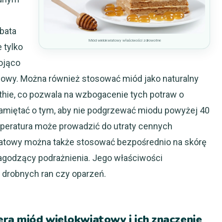
rbata
Miód wielokwiatowy właściwości zdrowotne
 tylko
kojąco
iowy. Można również stosować miód jako naturalny
thie, co pozwala na wzbogacenie tych potraw o
amiętać o tym, aby nie podgrzewać miodu powyżej 40
peratura może prowadzić do utraty cennych
atowy można także stosować bezpośrednio na skórę
 łagodzący podrażnienia. Jego właściwości
drobnych ran czy oparzeń.
era miód wielokwiatowy i ich znaczenie