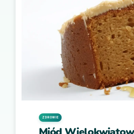
ZDROWIE
Miód Wielokwiatow