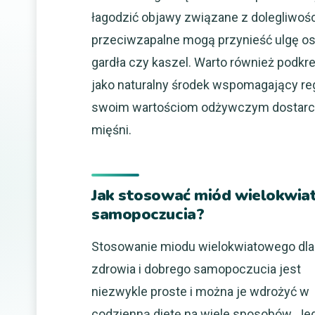
łagodzić objawy związane z dolegliwoś
przeciwzapalne mogą przynieść ulgę os
gardła czy kaszel. Warto również podkr
jako naturalny środek wspomagający re
swoim wartościom odżywczym dostarcza
mięśni.
Jak stosować miód wielokwiat
samopoczucia?
Stosowanie miodu wielokwiatowego dla
zdrowia i dobrego samopoczucia jest
niezwykle proste i można je wdrożyć w
codzienną dietę na wiele sposobów. J