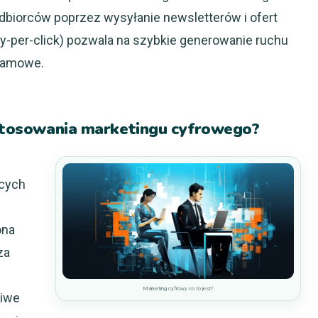
dbiorców poprzez wysyłanie newsletterów i ofert
y-per-click) pozwala na szybkie generowanie ruchu
klamowe.
zastosowania marketingu cyfrowego?
ących
ona
za
Marketing cyfrowy co to jest?
liwe