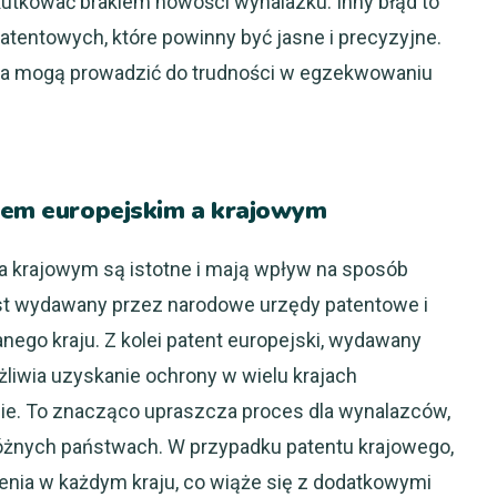
kutkować brakiem nowości wynalazku. Inny błąd to
tentowych, które powinny być jasne i precyzyjne.
ia mogą prowadzić do trudności w egzekwowaniu
ntem europejskim a krajowym
 krajowym są istotne i mają wpływ na sposób
st wydawany przez narodowe urzędy patentowe i
nego kraju. Z kolei patent europejski, wydawany
liwia uzyskanie ochrony w wielu krajach
ie. To znacząco upraszcza proces dla wynalazców,
óżnych państwach. W przypadku patentu krajowego,
nia w każdym kraju, co wiąże się z dodatkowymi