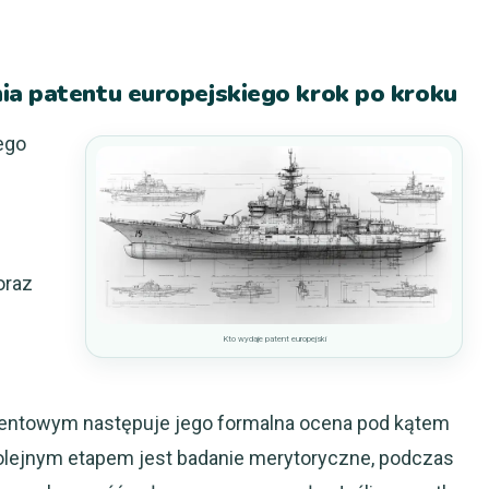
ia patentu europejskiego krok po kroku
ego
oraz
Kto wydaje patent europejski
tentowym następuje jego formalna ocena pod kątem
lejnym etapem jest badanie merytoryczne, podczas