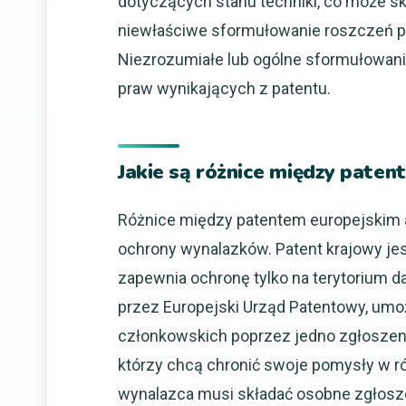
dotyczących stanu techniki, co może s
niewłaściwe sformułowanie roszczeń pa
Niezrozumiałe lub ogólne sformułowan
praw wynikających z patentu.
Jakie są różnice między pate
Różnice między patentem europejskim a
ochrony wynalazków. Patent krajowy je
zapewnia ochronę tylko na terytorium da
przez Europejski Urząd Patentowy, umoż
członkowskich poprzez jedno zgłoszen
którzy chcą chronić swoje pomysły w r
wynalazca musi składać osobne zgłosze