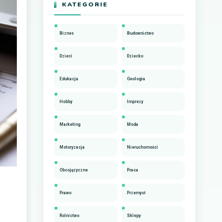
KATEGORIE
Biznes
Budownictwo
Dzieci
Dziecko
Edukacja
Geologia
Hobby
Imprezy
Marketing
Moda
Motoryzacja
Nieruchomości
Obcojęzyczne
Praca
Prawo
Przemysł
Rolnictwo
Sklepy