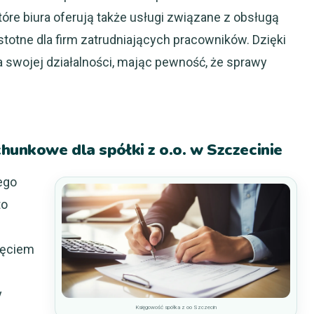
óre biura oferują także usługi związane z obsługą
stotne dla firm zatrudniających pracowników. Dzięki
 swojej działalności, mając pewność, że sprawy
chunkowe dla spółki z o.o. w Szczecinie
ego
to
jęciem
y
Księgowość spółka z oo Szczecin