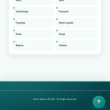
Sport
Sport
Technologie
Transport
Turystyka
Ukryte Zajawki
Uroda
Usługi
Wnętrza
Zdrowie
News Express © 2026. All Rights Reserved.