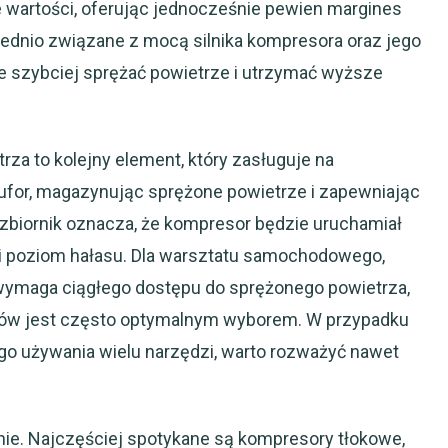
te wartości, oferując jednocześnie pewien margines
rednio związane z mocą silnika kompresora oraz jego
anie szybciej sprężać powietrze i utrzymać wyższe
za to kolejny element, który zasługuje na
bufor, magazynując sprężone powietrze i zapewniając
 zbiornik oznacza, że kompresor będzie uruchamiał
e i poziom hałasu. Dla warsztatu samochodowego,
 wymaga ciągłego dostępu do sprężonego powietrza,
itrów jest często optymalnym wyborem. W przypadku
go używania wielu narzędzi, warto rozważyć nawet
ie. Najczęściej spotykane są kompresory tłokowe,