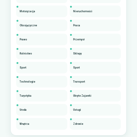
Motoryzacja
Nieruchomości
Obcojęzyczne
Praca
Prawo
Przemysł
Rolnictwo
Sklepy
Sport
Sport
Technologie
Transport
Turystyka
Ukryte Zajawki
Uroda
Usługi
Wnętrza
Zdrowie