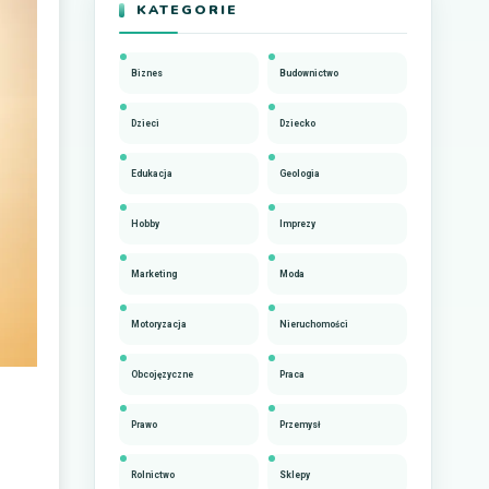
KATEGORIE
Biznes
Budownictwo
Dzieci
Dziecko
Edukacja
Geologia
Hobby
Imprezy
Marketing
Moda
Motoryzacja
Nieruchomości
Obcojęzyczne
Praca
Prawo
Przemysł
Rolnictwo
Sklepy