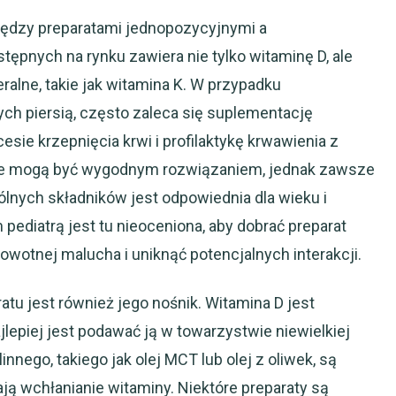
między preparatami jednopozycyjnymi a
ępnych na rynku zawiera nie tylko witaminę D, ale
ralne, takie jak witamina K. W przypadku
ch piersią, często zaleca się suplementację
esie krzepnięcia krwi i profilaktykę krwawienia z
one mogą być wygodnym rozwiązaniem, jednak zawsze
lnych składników jest odpowiednia dla wieku i
 pediatrą jest tu nieoceniona, aby dobrać preparat
rowotnej malucha i uniknąć potencjalnych interakcji.
u jest również jego nośnik. Witamina D jest
lepiej jest podawać ją w towarzystwie niewielkiej
linnego, takiego jak olej MCT lub olej z oliwek, są
ą wchłanianie witaminy. Niektóre preparaty są