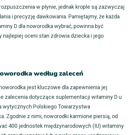
rozpuszczenia w płynie, jednak krople są zazwyczaj
ania i precyzję dawkowania. Pamiętajmy, że każda
aminy D dla noworodka wybrać, powinna być
najlepiej oceni stan zdrowia dziecka i jego
noworodka według zaleceń
noworodka jest kluczowe dla zapewnienia jej
ne zalecenia dotyczące suplementacji witaminy D u
 na wytycznych Polskiego Towarzystwa
ka. Zgodnie z nimi, noworodki karmione piersią, od
wać 400 jednostek międzynarodowych (IU) witaminy