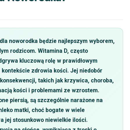
D dla noworodka będzie najlepszym wyborem,
dym rodzicom. Witamina D, często
odgrywa kluczową rolę w prawidłowym
 kontekście zdrowia kości. Jej niedobór
onsekwencji, takich jak krzywica, choroba,
macją kości i problemami ze wzrostem.
ne piersią, są szczególnie narażone na
mleko matki, choć bogate w wiele
jej stosunkowo niewielkie ilości.
cja na słońce, wynikająca z troski o