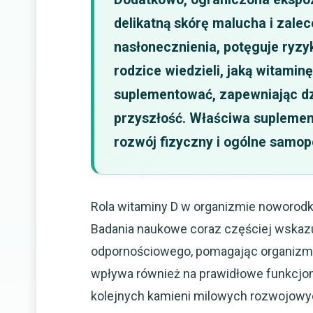
delikatną skórę malucha i zale
nasłonecznienia, potęguje ryzyk
rodzice wiedzieli, jaką witamin
suplementować, zapewniając dz
przyszłość. Właściwa suplemen
rozwój fizyczny i ogólne samop
Rola witaminy D w organizmie noworod
Badania naukowe coraz częściej wskazu
odpornościowego, pomagając organizmo
wpływa również na prawidłowe funkcjon
kolejnych kamieni milowych rozwojowyc