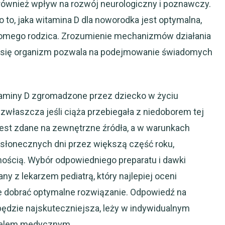
również wpływ na rozwój neurologiczny i poznawczy.
 o to, jaka witamina D dla noworodka jest optymalna,
adomego rodzica. Zrozumienie mechanizmów działania
ący się organizm pozwala na podejmowanie świadomych
itaminy D zgromadzone przez dziecko w życiu
właszcza jeśli ciąża przebiegała z niedoborem tej
 jest zdane na zewnętrzne źródła, a w warunkach
ą słonecznych dni przez większą część roku,
nością. Wybór odpowiedniego preparatu i dawki
y z lekarzem pediatrą, który najlepiej oceni
e dobrać optymalne rozwiązanie. Odpowiedź na
 będzie najskuteczniejsza, leży w indywidualnym
onelem medycznym.