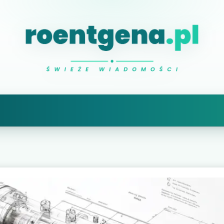
Natalia Roentgen
prześwietlam ciekawe sprawy