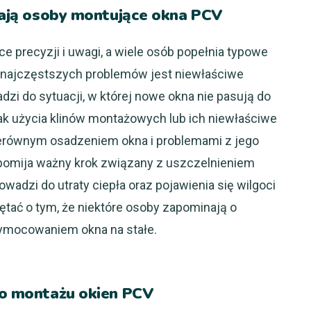
niają osoby montujące okna PCV
 precyzji i uwagi, a wiele osób popełnia typowe
 najczęstszych problemów jest niewłaściwe
zi do sytuacji, w której nowe okna nie pasują do
rak użycia klinów montażowych lub ich niewłaściwe
erównym osadzeniem okna i problemami z jego
pomija ważny krok związany z uszczelnieniem
wadzi do utraty ciepła oraz pojawienia się wilgoci
tać o tym, że niektóre osoby zapominają o
zymocowaniem okna na stałe.
 do montażu okien PCV