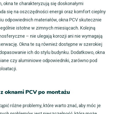
, okna te charakteryzują się doskonałymi
ada się na oszczędności energii oraz komfort cieplny
iu odpowiednich materiałów, okna PCV skutecznie
czególnie istotne w zimnych miesiącach. Kolejną
mosferyczne – nie ulegają korozji ani nie wymagają
serwację. Okna te są również dostępne w szerokiej
 dopasowanie ich do stylu budynku. Dodatkowo, okna
iane czy aluminiowe odpowiedniki, zarówno pod
loatacji.
y z oknami PCV po montażu
ić różne problemy, które warto znać, aby móc je
zych problemów jest nieszczelność, która może