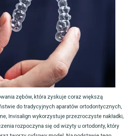
owania zębów, która zyskuje coraz większą
ństwie do tradycyjnych aparatów ortodontycznych,
e, Invisalign wykorzystuje przezroczyste nakładki,
zenia rozpoczyna się od wizyty u ortodonty, który
raz tworzy cyfrowy model. Na podstawie tego