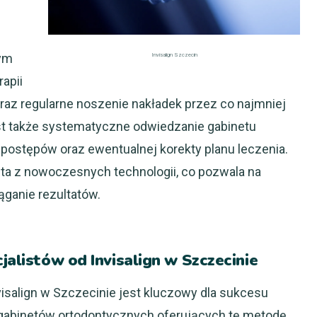
wym
Invisalign Szczecin
apii
oraz regularne noszenie nakładek przez co najmniej
st także systematyczne odwiedzanie gabinetu
postępów oraz ewentualnej korekty planu leczenia.
sta z nowoczesnych technologii, co pozwala na
ąganie rezultatów.
jalistów od Invisalign w Szczecinie
isalign w Szczecinie jest kluczowy dla sukcesu
e gabinetów ortodontycznych oferujących tę metodę,