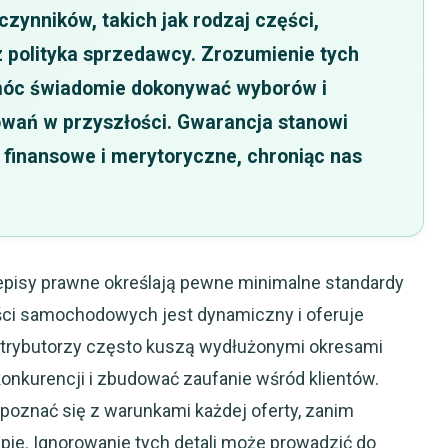
czynników, takich jak rodzaj części,
 polityka sprzedawcy. Zrozumienie tych
 móc świadomie dokonywać wyborów i
owań w przyszłości. Gwarancja stanowi
 finansowe i merytoryczne, chroniąc nas
zepisy prawne określają pewne minimalne standardy
ści samochodowych jest dynamiczny i oferuje
ystrybutorzy często kuszą wydłużonymi okresami
konkurencji i zbudować zaufanie wśród klientów.
apoznać się z warunkami każdej oferty, zanim
ie. Ignorowanie tych detali może prowadzić do