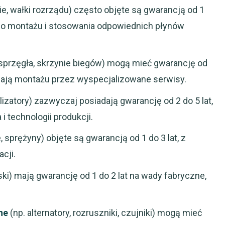
enie, wałki rozrządu) często objęte są gwarancją od 1
go montażu i stosowania odpowiednich płynów
 sprzęgła, skrzynie biegów) mogą mieć gwarancję od
gają montażu przez wyspecjalizowane serwisy.
alizatory) zazwyczaj posiadają gwarancję od 2 do 5 lat,
i technologii produkcji.
 sprężyny) objęte są gwarancją od 1 do 3 lat, z
cji.
iski) mają gwarancję od 1 do 2 lat na wady fabryczne,
ne
(np. alternatory, rozruszniki, czujniki) mogą mieć