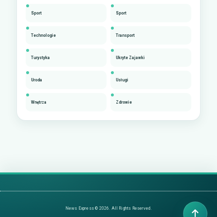
Sport
Sport
Technologie
Transport
Turystyka
Ukryte Zajawki
Uroda
Usługi
Wnętrza
Zdrowie
News Express © 2026. All Rights Reserved.