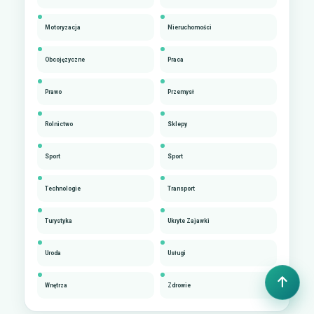
Motoryzacja
Nieruchomości
Obcojęzyczne
Praca
Prawo
Przemysł
Rolnictwo
Sklepy
Sport
Sport
Technologie
Transport
Turystyka
Ukryte Zajawki
Uroda
Usługi
Wnętrza
Zdrowie