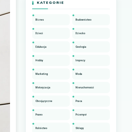
KATEGORIE
Biznes
Budownictwo
Dzieci
Dziecko
Edukacja
Geologia
Hobby
Imprezy
Marketing
Moda
Motoryzacja
Nieruchomości
Obcojęzyczne
Praca
Prawo
Przemysł
Rolnictwo
Sklepy