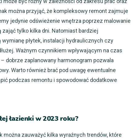
i może być różny w zależności od zakresu prac oraz
nak można przyjąć, że kompleksowy remont zajmuje
anujemy jedynie odświeżenie wnętrza poprzez malowanie
zająć tylko kilka dni. Natomiast bardziej
 wymianę płytek, instalacji hydraulicznych czy
dłużej. Ważnym czynnikiem wpływającym na czas
racy – dobrze zaplanowany harmonogram pozwala
dowy. Warto również brać pod uwagę ewentualne
tąpić podczas remontu i spowodować dodatkowe
łej łazienki w 2023 roku?
ek można zauważyć kilka wyraźnych trendów, które