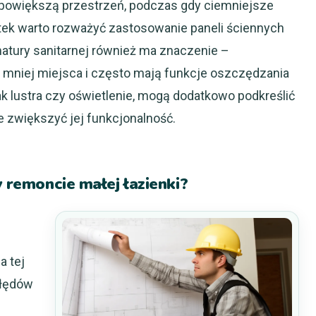
e powiększą przestrzeń, podczas gdy ciemniejsze
łytek warto rozważyć zastosowanie paneli ściennych
matury sanitarnej również ma znaczenie –
 mniej miejsca i często mają funkcje oszczędzania
ak lustra czy oświetlenie, mogą dodatkowo podkreślić
że zwiększyć jej funkcjonalność.
y remoncie małej łazienki?
a tej
błędów