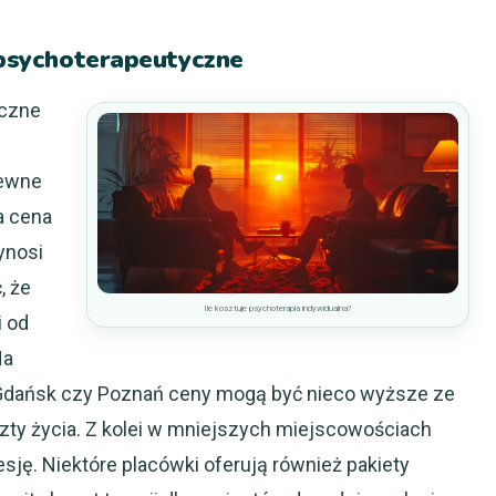
e psychoterapeutyczne
yczne
pewne
a cena
ynosi
, że
Ile kosztuje psychoterapia indywidualna?
i od
Na
 Gdańsk czy Poznań ceny mogą być nieco wyższe ze
zty życia. Z kolei w mniejszych miejscowościach
esję. Niektóre placówki oferują również pakiety