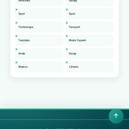
Rolnictwo
Sklepy
Sport
Sport
Technologie
Transport
Turystyka
Ukryte Zajawki
Uroda
Usługi
Wnętrza
Zdrowie