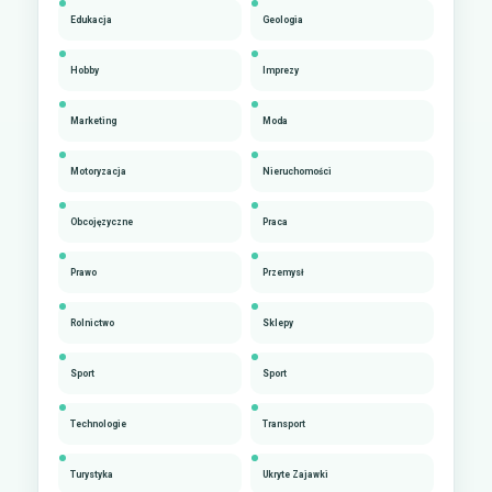
Edukacja
Geologia
Hobby
Imprezy
Marketing
Moda
Motoryzacja
Nieruchomości
Obcojęzyczne
Praca
Prawo
Przemysł
Rolnictwo
Sklepy
Sport
Sport
Technologie
Transport
Turystyka
Ukryte Zajawki