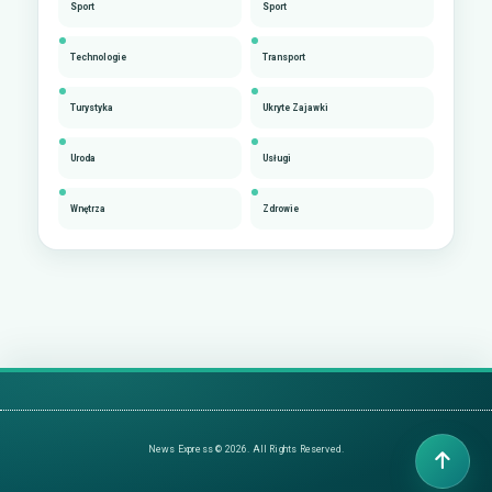
Sport
Sport
Technologie
Transport
Turystyka
Ukryte Zajawki
Uroda
Usługi
Wnętrza
Zdrowie
News Express © 2026. All Rights Reserved.