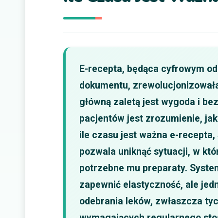
E-recepta, będąca cyfrowym o
dokumentu, zrewolucjonizowała
główną zaletą jest wygoda i be
pacjentów jest zrozumienie, jak
ile czasu jest ważna e-recepta
pozwala uniknąć sytuacji, w kt
potrzebne mu preparaty. System
zapewnić elastyczność, ale jed
odebrania leków, zwłaszcza tyc
wymagających regularnego sto