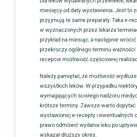
Dla leków wydawanych przewlekle, leka
miesięcy od daty wystawienia. Jest to z
przyjmują te same preparaty. Taka e-re
w wyznaczonych przez lekarza terminac
przykład na miesiąc, a następnie wrócić 
przekroczy ogólnego terminu ważności 
recepcie możliwość częściowej realizacj
Należy pamiętać, że możliwość wydłuże
wszystkich leków. W przypadku niektór
wymagających ścisłego nadzoru medycz
krótsze terminy. Zawsze warto dopytać
wystawionej e-recepty i ewentualnych o
prawo odmówić wydania leku po upływie 
wskazał dłuższy okres.