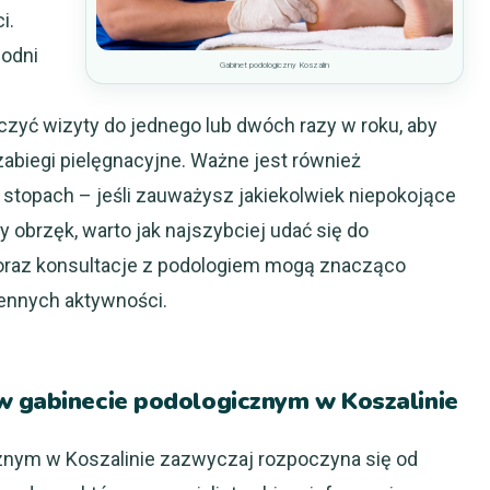
i.
godni
Gabinet podologiczny Koszalin
zyć wizyty do jednego lub dwóch razy w roku, aby
zabiegi pielęgnacyjne. Ważne jest również
topach – jeśli zauważysz jakiekolwiek niepokojące
zy obrzęk, warto jak najszybciej udać się do
p oraz konsultacje z podologiem mogą znacząco
iennych aktywności.
w gabinecie podologicznym w Koszalinie
znym w Koszalinie zazwyczaj rozpoczyna się od