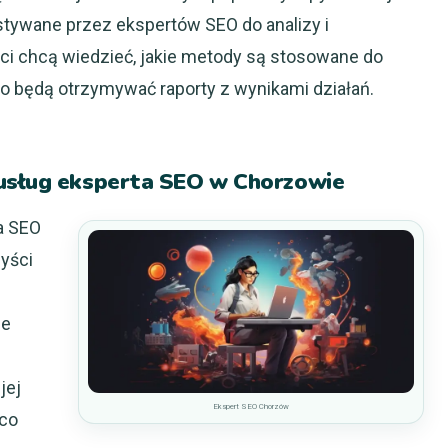
zystywane przez ekspertów SEO do analizy i
nci chcą wiedzieć, jakie metody są stosowane do
o będą otrzymywać raporty z wynikami działań.
 usług eksperta SEO w Chorzowie
a SEO
yści
de
jej
Ekspert SEO Chorzów
 co