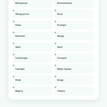
Motoryzacja
Nieruchomości
Obcojęzyczne
Praca
Prawo
Przemysł
Rolnictwo
Sklepy
Sport
Sport
Technologie
Transport
Turystyka
Ukryte Zajawki
Uroda
Usługi
Wnętrza
Zdrowie