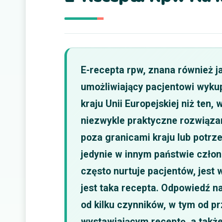
E-recepta rpw, znana również j
umożliwiający pacjentowi wykup
kraju Unii Europejskiej niż ten,
niezwykle praktyczne rozwiąza
poza granicami kraju lub potr
jedynie w innym państwie czło
często nurtuje pacjentów, jest 
jest taka recepta. Odpowiedź na
od kilku czynników, w tym od 
wystawiającym receptę, a także