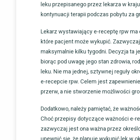
leku przepisanego przez lekarza w kraju
kontynuacji terapii podczas pobytu za gr
Lekarz wystawiający e-receptę rpw ma 
które pacjent może wykupić. Zazwyczaj j
maksymalnie kilku tygodni. Decyzja ta 
biorąc pod uwagę jego stan zdrowia, ro
leku. Nie ma jednej, sztywnej reguły ok
e-recepcie rpw. Celem jest zapewnieni
przerw, a nie stworzenie możliwości g
Dodatkowo, należy pamiętać, że ważność
Choć przepisy dotyczące ważności e-rec
zazwyczaj jest ona ważna przez określo
upewnić się, że planuje wykupić lek w o