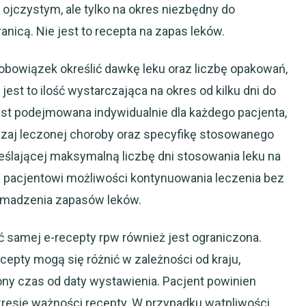
 ojczystym, ale tylko na okres niezbędny do
anicą. Nie jest to recepta na zapas leków.
obowiązek określić dawkę leku oraz liczbę opakowań,
est to ilość wystarczająca na okres od kilku dni do
jest podejmowana indywidualnie dla każdego pacjenta,
dzaj leczonej choroby oraz specyfikę stosowanego
reślającej maksymalną liczbę dni stosowania leku na
e pacjentowi możliwości kontynuowania leczenia bez
romadzenia zapasów leków.
 samej e-recepty rpw również jest ograniczona.
epty mogą się różnić w zależności od kraju,
ny czas od daty wystawienia. Pacjent powinien
kresie ważności recepty. W przypadku wątpliwości,