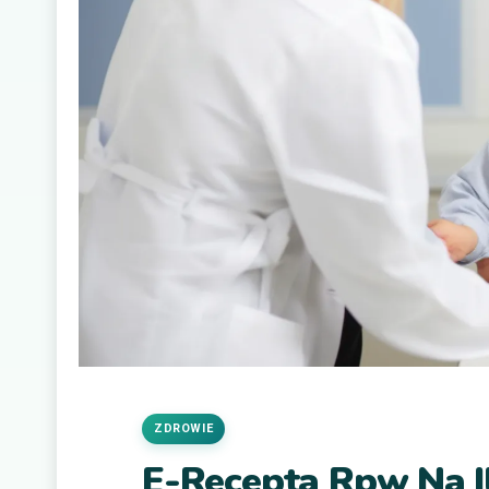
ZDROWIE
E-Recepta Rpw Na I