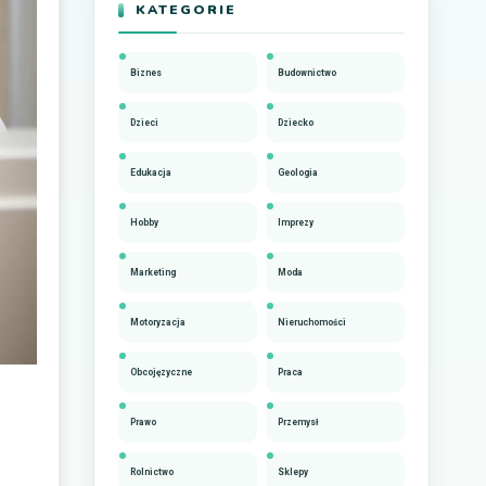
KATEGORIE
Biznes
Budownictwo
Dzieci
Dziecko
Edukacja
Geologia
Hobby
Imprezy
Marketing
Moda
Motoryzacja
Nieruchomości
Obcojęzyczne
Praca
Prawo
Przemysł
Rolnictwo
Sklepy