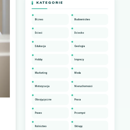
KATEGORIE
Biznes
Budownictwo
Dzieci
Dziecko
Edukacja
Geologia
Hobby
Imprezy
Marketing
Moda
Motoryzacja
Nieruchomości
Obcojęzyczne
Praca
Prawo
Przemysł
Rolnictwo
Sklepy