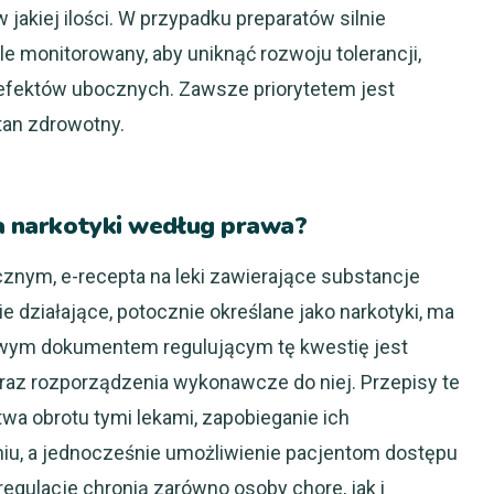
 jakiej ilości. W przypadku preparatów silnie
śle monitorowany, aby uniknąć rozwoju tolerancji,
 efektów ubocznych. Zawsze priorytetem jest
tan zdrowotny.
na narkotyki według prawa?
nym, e-recepta na leki zawierające substancje
e działające, potocznie określane jako narkotyki, ma
zowym dokumentem regulującym tę kwestię jest
raz rozporządzenia wykonawcze do niej. Przepisy te
a obrotu tymi lekami, zapobieganie ich
iu, a jednocześnie umożliwienie pacjentom dostępu
egulacje chronią zarówno osoby chore, jak i