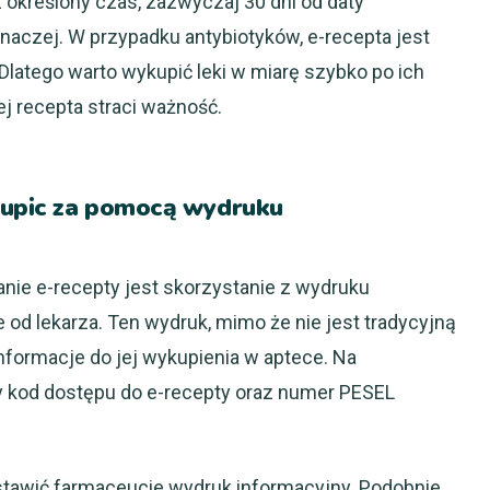
 określony czas, zazwyczaj 30 dni od daty
inaczej. W przypadku antybiotyków, e-recepta jest
Dlatego warto wykupić leki w miarę szybko po ich
ej recepta straci ważność.
kupic za pomocą wydruku
ie e-recepty jest skorzystanie z wydruku
 od lekarza. Ten wydruk, mimo że nie jest tradycyjną
nformacje do jej wykupienia w aptece. Na
y kod dostępu do e-recepty oraz numer PESEL
stawić farmaceucie wydruk informacyjny. Podobnie