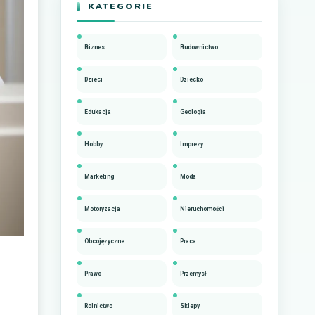
KATEGORIE
Biznes
Budownictwo
Dzieci
Dziecko
Edukacja
Geologia
Hobby
Imprezy
Marketing
Moda
Motoryzacja
Nieruchomości
Obcojęzyczne
Praca
Prawo
Przemysł
Rolnictwo
Sklepy