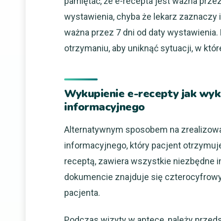
pamiętać, że e-recepta jest ważna przez
wystawienia, chyba że lekarz zaznaczy 
ważna przez 7 dni od daty wystawienia. 
otrzymaniu, aby uniknąć sytuacji, w któr
Wykupienie e-recepty jak wy
informacyjnego
Alternatywnym sposobem na zrealizowan
informacyjnego, który pacjent otrzymuje
receptą, zawiera wszystkie niezbędne i
dokumencie znajduje się czterocyfrow
pacjenta.
Podczas wizyty w aptece, należy przed