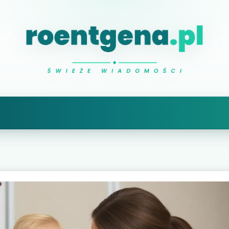
Natalia Roentgen
prześwietlam ciekawe sprawy